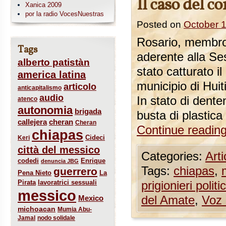
Il caso del 
Xanica 2009
por la radio VocesNuestras
Posted on
October 
Rosario, membro 
Tags
aderente alla Se
alberto patistàn
stato catturato i
america latina
municipio di Huit
articolo
anticapitalismo
audio
In stato di dente
atenco
autonomia
brigada
busta di plastica
callejera
cheran
Cheran
Continue readin
chiapas
Cideci
Keri
città del messico
Categories:
Arti
codedi
Enrique
denuncia JBG
Tags:
chiapas
,
guerrero
Pena Nieto
La
Pirata
lavoratrici sessuali
prigionieri politic
messico
del Amate
,
Voz 
Mexico
michoacan
Mumia Abu-
Jamal
nodo solidale