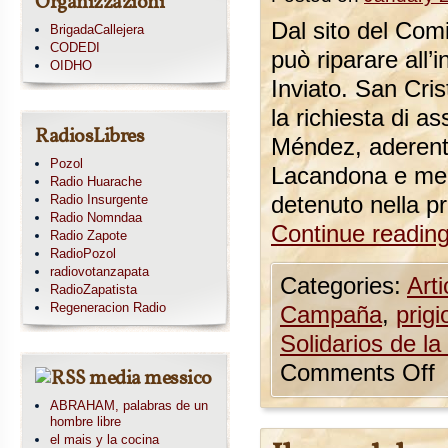
Organizzazioni
Dal sito del Comi
BrigadaCallejera
CODEDI
può riparare all’
OIDHO
Inviato. San Cri
la richiesta di a
RadiosLibres
Méndez, aderente
Pozol
Lacandona e mem
Radio Huarache
Radio Insurgente
detenuto nella p
Radio Nomndaa
Continue readin
Radio Zapote
RadioPozol
radiovotanzapata
Categories:
Arti
RadioZapatista
Regeneracion Radio
Campaña
,
prigio
Solidarios de l
Comments Off
media messico
ABRAHAM, palabras de un
hombre libre
el mais y la cocina