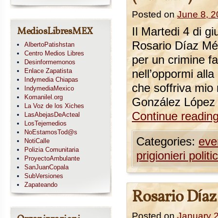
Posted on
June 8, 
MediosLibresMEX
Il Martedi 4 di gi
Rosario Díaz Mén
AlbertoPatishstan
Centro Medios Libres
per un crimine fa
Desinformemonos
Enlace Zapatista
nell’oppormi alla
Indymedia Chiapas
che soffriva mio
IndymediaMexico
Komanilel.org
González López .
La Voz de los Xiches
Continue readin
LasAbejasDeActeal
LosTejemedios
NoEstamosTod@s
Categories:
eve
NotiCalle
Polizia Comunitaria
prigionieri politic
ProyectoAmbulante
SanJuanCopala
SubVersiones
Zapateando
Rosario Díaz
Posted on
January 