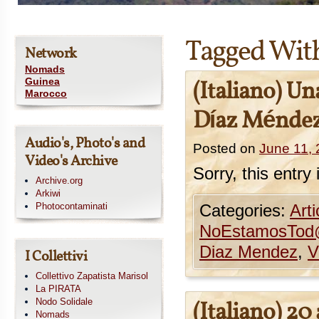
Tagged Wit
Network
Nomads
Guinea
(Italiano) Un
Marocco
Díaz Ménde
Audio's, Photo's and
Posted on
June 11,
Video's Archive
Sorry, this entry 
Archive.org
Arkiwi
Photocontaminati
Categories:
Arti
NoEstamosTo
Diaz Mendez
,
V
I Collettivi
Collettivo Zapatista Marisol
La PIRATA
Nodo Solidale
(Italiano) 2
Nomads