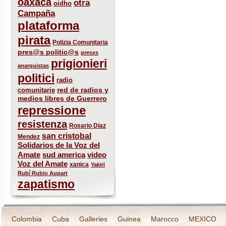
oaxaca
otra
oidho
Campaña
plataforma
pirata
Polizia Comunitaria
pres@s politic@s
presxs
prigionieri
anarquistas
politici
radio
red de radios y
comunitarie
medios libres de Guerrero
repressione
resistenza
Rosario Diaz
san cristobal
Mendez
Solidarios de la Voz del
sud america
Amate
video
Voz del Amate
xanica
Yakiri
Rubí Rubio Aupart
zapatismo
Colombia
Cuba
Galleries
Guinea
Marocco
MEXICO