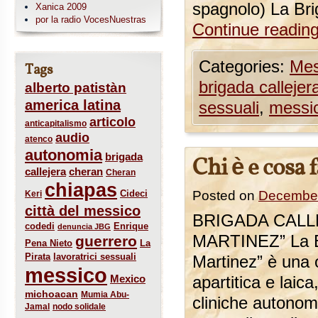
spagnolo) La Bri
Xanica 2009
por la radio VocesNuestras
Continue readin
Categories:
Mes
Tags
brigada callejer
alberto patistàn
america latina
sessuali
,
messi
articolo
anticapitalismo
audio
atenco
autonomia
brigada
Chi è e cosa 
callejera
cheran
Cheran
chiapas
Cideci
Posted on
December
Keri
città del messico
BRIGADA CALL
codedi
Enrique
denuncia JBG
MARTINEZ” La Br
guerrero
Pena Nieto
La
Pirata
lavoratrici sessuali
Martinez” è una 
messico
Mexico
apartitica e laic
michoacan
Mumia Abu-
cliniche autonome
Jamal
nodo solidale