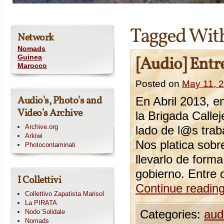
Tagged Wit
Network
Nomads
Guinea
[Audio] Entre
Marocco
Posted on
May 11, 
Audio's, Photo's and
En Abril 2013, e
Video's Archive
la Brigada Calle
Archive.org
lado de l@s tra
Arkiwi
Nos platica sobre
Photocontaminati
llevarlo de form
gobierno. Entre
I Collettivi
Continue readin
Collettivo Zapatista Marisol
La PIRATA
Nodo Solidale
Categories:
aud
Nomads