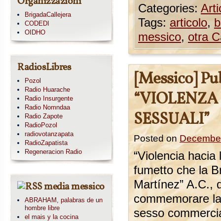
Organizzazioni
Categories:
Arti
BrigadaCallejera
Tags:
articolo
,
b
CODEDI
OIDHO
messico
,
otra 
RadiosLibres
[Messico] Pu
Pozol
Radio Huarache
“VIOLENZA
Radio Insurgente
Radio Nomndaa
SESSUALI”
Radio Zapote
RadioPozol
radiovotanzapata
Posted on
December
RadioZapatista
Regeneracion Radio
“Violencia hacia 
fumetto che la B
Martínez” A.C., 
media messico
commemorare la G
ABRAHAM, palabras de un
hombre libre
sesso commerciale
el mais y la cocina