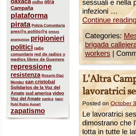
oaxaca
otra
sessuali e nella 
oidho
Campaña
infezioni …
plataforma
Continue readin
pirata
Polizia Comunitaria
pres@s politic@s
presxs
Categories:
Mes
prigionieri
anarquistas
brigada callejer
politici
radio
workers
|
Comme
red de radios y
comunitarie
medios libres de Guerrero
repressione
resistenza
L’Altra Campa
Rosario Diaz
san cristobal
Mendez
Solidarios de la Voz del
lavoratrici s
sud america
Amate
video
Voz del Amate
xanica
Yakiri
Posted on
October 3
Rubí Rubio Aupart
zapatismo
Le lavoratrici ses
dimostrano che l
lotta in tutte le l