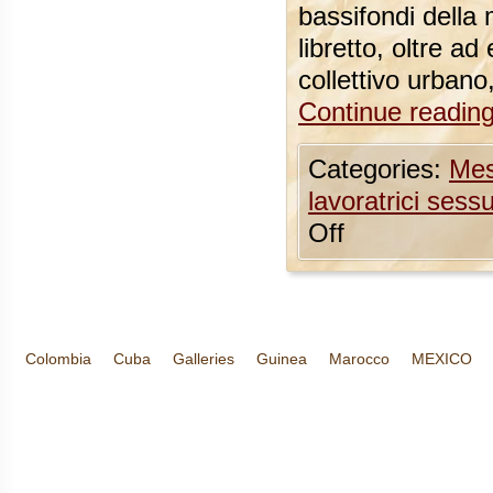
bassifondi della
libretto, oltre a
collettivo urbano
Continue readin
Categories:
Mes
lavoratrici sessu
Off
Colombia
Cuba
Galleries
Guinea
Marocco
MEXICO