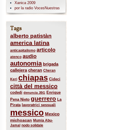
Xanica 2009
por la radio VocesNuestras
Tags
alberto patistàn
america latina
articolo
anticapitalismo
audio
atenco
autonomia
brigada
callejera
cheran
Cheran
chiapas
Cideci
Keri
città del messico
codedi
Enrique
denuncia JBG
guerrero
Pena Nieto
La
Pirata
lavoratrici sessuali
messico
Mexico
michoacan
Mumia Abu-
Jamal
nodo solidale