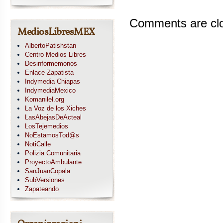
Comments are cl
MediosLibresMEX
AlbertoPatishstan
Centro Medios Libres
Desinformemonos
Enlace Zapatista
Indymedia Chiapas
IndymediaMexico
Komanilel.org
La Voz de los Xiches
LasAbejasDeActeal
LosTejemedios
NoEstamosTod@s
NotiCalle
Polizia Comunitaria
ProyectoAmbulante
SanJuanCopala
SubVersiones
Zapateando