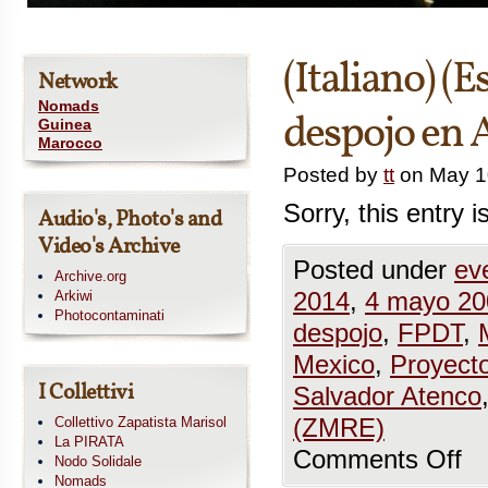
(Italiano) (
Network
Nomads
despojo en 
Guinea
Marocco
Posted by
tt
on May 1
Sorry, this entry i
Audio's, Photo's and
Video's Archive
Posted under
ev
Archive.org
Arkiwi
2014
,
4 mayo 20
Photocontaminati
despojo
,
FPDT
,
Mexico
,
Proyect
I Collettivi
Salvador Atenco
Collettivo Zapatista Marisol
(ZMRE)
La PIRATA
Comments Off
Nodo Solidale
Nomads