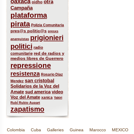
oaxaca
otra
oidho
Campaña
plataforma
pirata
Polizia Comunitaria
pres@s politic@s
presxs
prigionieri
anarquistas
politici
radio
red de radios y
comunitarie
medios libres de Guerrero
repressione
resistenza
Rosario Diaz
san cristobal
Mendez
Solidarios de la Voz del
sud america
Amate
video
Voz del Amate
xanica
Yakiri
Rubí Rubio Aupart
zapatismo
Colombia
Cuba
Galleries
Guinea
Marocco
MEXICO