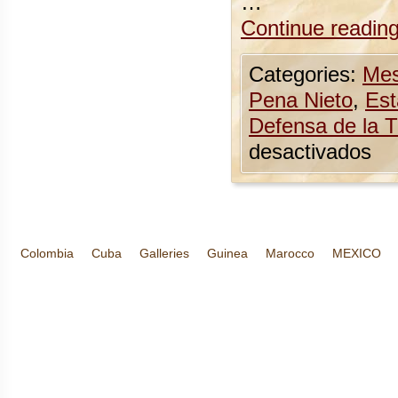
…
Continue readin
Categories:
Mes
Pena Nieto
,
Est
Defensa de la T
desactivados
Colombia
Cuba
Galleries
Guinea
Marocco
MEXICO