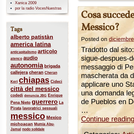
Xanica 2009
por la radio VocesNuestras
Cosa succede
Messico?
Tags
alberto patistàn
Posted on
diciembre
america latina
Tradotto dal sit
articolo
anticapitalismo
sigue-despues-de
audio
atenco
autonomia
messaggio di Peñ
brigada
callejera
cheran
Cheran
mascherata da dis
chiapas
Cideci
Keri
applicare uno Sta
città del messico
una domanda legi
codedi
Enrique
denuncia JBG
de Pueblos en De
guerrero
Pena Nieto
La
Pirata
lavoratrici sessuali
…
messico
Mexico
Continue readin
michoacan
Mumia Abu-
Jamal
nodo solidale