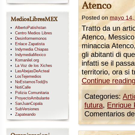
Atenco
Posted on
mayo 14,
MediosLibresMEX
Tratto da un art
AlbertoPatishstan
Centro Medios Libres
Atenco, Messico.
Desinformemonos
Enlace Zapatista
minaccia Atenco,
Indymedia Chiapas
gli abitanti di q
IndymediaMexico
Komanilel.org
infatti se il pas
La Voz de los Xiches
territorio, ora s
LasAbejasDeActeal
LosTejemedios
Continue readin
NoEstamosTod@s
NotiCalle
Polizia Comunitaria
Categories:
Arti
ProyectoAmbulante
SanJuanCopala
futura
,
Enrique 
SubVersiones
Comentarios de
Zapateando