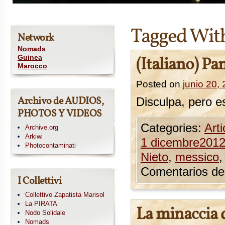
Tagged Wit
Network
Nomads
Guinea
(Italiano) P
Marocco
Posted on
junio 20,
Archivo de AUDIOS,
Disculpa, pero es
PHOTOS Y VIDEOS
Categories:
Arti
Archive.org
Arkiwi
1 dicembre201
Photocontaminati
Nieto
,
messico
Comentarios de
I Collettivi
Collettivo Zapatista Marisol
La PIRATA
La minaccia 
Nodo Solidale
Nomads