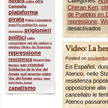
Categories:
Arti
oaxaca
otra
oidho
Campaña
Cheran Keri
,
ci
plataforma
de Pueblos en D
pirata
repressione
,
Wi
Polizia Comunitaria
pres@s politic@s
presxs
desactivados
prigionieri
anarquistas
politici
radio
red de radios y
comunitarie
Video: La he
medios libres de Guerrero
repressione
Posted on
noviembr
resistenza
Rosario Diaz
san cristobal
Mendez
En Español, dur
Solidarios de la Voz del
Atenco, nello St
sud america
Amate
video
Voz del Amate
xanica
Yakiri
resistenza popola
Rubí Rubio Aupart
opposizione alla
zapatismo
cancellato le ferti
Atenco passarono