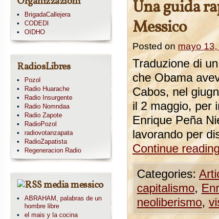
Organizzazioni
Una guida rap
BrigadaCallejera
Messico
CODEDI
OIDHO
Posted on
mayo 13,
Traduzione di un
RadiosLibres
che Obama aveva 
Pozol
Radio Huarache
Cabos, nel giugn
Radio Insurgente
il 2 maggio, per
Radio Nomndaa
Radio Zapote
Enrique Peña Nie
RadioPozol
lavorando per dis
radiovotanzapata
RadioZapatista
Continue readin
Regeneracion Radio
Categories:
Arti
media messico
capitalismo
,
Enr
ABRAHAM, palabras de un
neoliberismo
,
v
hombre libre
el mais y la cocina