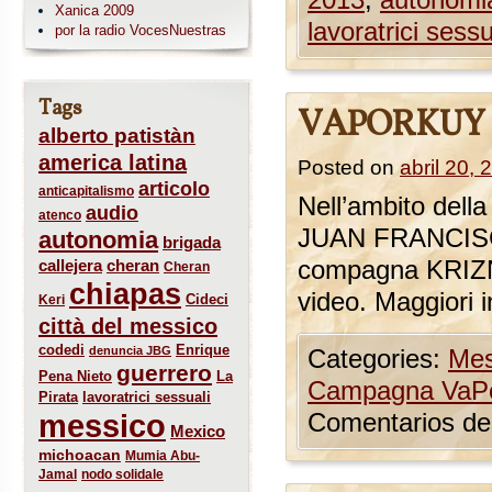
2013
,
autonomi
Xanica 2009
lavoratrici sessu
por la radio VocesNuestras
Tags
VAPORKUY
alberto patistàn
america latina
Posted on
abril 20, 
articolo
anticapitalismo
Nell’ambito dell
audio
atenco
JUAN FRANCISC
autonomia
brigada
callejera
compagna KRIZNA 
cheran
Cheran
chiapas
video. Maggiori i
Cideci
Keri
città del messico
codedi
Enrique
denuncia JBG
Categories:
Mes
guerrero
Pena Nieto
La
Campagna VaP
Pirata
lavoratrici sessuali
messico
Comentarios de
Mexico
michoacan
Mumia Abu-
Jamal
nodo solidale