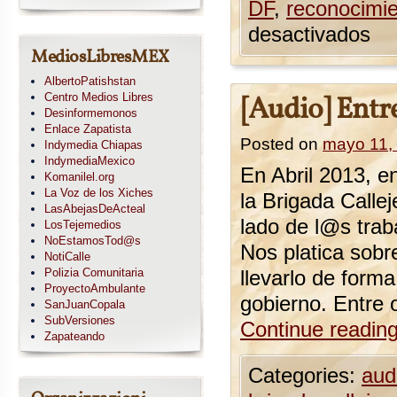
DF
,
reconocimie
desactivados
MediosLibresMEX
AlbertoPatishstan
Centro Medios Libres
[Audio] Entre
Desinformemonos
Enlace Zapatista
Posted on
mayo 11,
Indymedia Chiapas
IndymediaMexico
En Abril 2013, e
Komanilel.org
La Voz de los Xiches
la Brigada Calle
LasAbejasDeActeal
lado de l@s tra
LosTejemedios
NoEstamosTod@s
Nos platica sobre
NotiCalle
Polizia Comunitaria
llevarlo de form
ProyectoAmbulante
gobierno. Entre
SanJuanCopala
SubVersiones
Continue readin
Zapateando
Categories:
aud