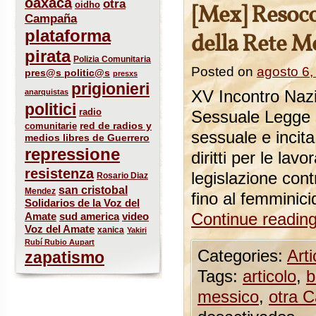
oaxaca
otra
oidho
[Mex] Resoco
Campaña
plataforma
della Rete M
pirata
Polizia Comunitaria
Posted on
agosto 6,
pres@s politic@s
presxs
prigionieri
anarquistas
XV Incontro Nazi
politici
radio
Sessuale Legge su
red de radios y
comunitarie
sessuale e incit
medios libres de Guerrero
repressione
diritti per le lav
resistenza
legislazione contr
Rosario Diaz
san cristobal
Mendez
fino al femminici
Solidarios de la Voz del
sud america
Continue readin
Amate
video
Voz del Amate
xanica
Yakiri
Rubí Rubio Aupart
Categories:
Arti
zapatismo
Tags:
articolo
,
b
messico
,
otra 