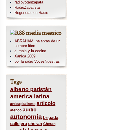
radiovotanzapata
RadioZapatista
Regeneracion Radio
media messico
ABRAHAM, palabras de un
hombre libre
el mais y la cocina
Xanica 2009
por la radio VocesNuestras
Tags
alberto patistàn
america latina
articolo
anticapitalismo
audio
atenco
autonomia
brigada
callejera
cheran
Cheran