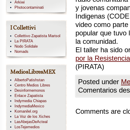
Arkiwi
y jovenas compan
Photocontaminati
Indigenas (CODED
video como parte d
I Collettivi
popular que tuvo 
Collettivo Zapatista Marisol
la comunidad.
La PIRATA
Nodo Solidale
El taller ha sido 
Nomads
por la Resistenci
(PIRATA)
MediosLibresMEX
AlbertoPatishstan
Posted under
Me
Centro Medios Libres
Comentarios des
Desinformemonos
Enlace Zapatista
Indymedia Chiapas
IndymediaMexico
Comments are cl
Komanilel.org
La Voz de los Xiches
LasAbejasDeActeal
LosTejemedios