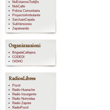
NoEstamosTod@s
NotiCalle
Polizia Comunitaria
ProyectoAmbulante
SanJuanCopala
SubVersiones
Zapateando
Organizzazioni
BrigadaCallejera
CODEDI
OIDHO
RadiosLibres
Pozol
Radio Huarache
Radio Insurgente
Radio Nomndaa
Radio Zapote
RadioPozol