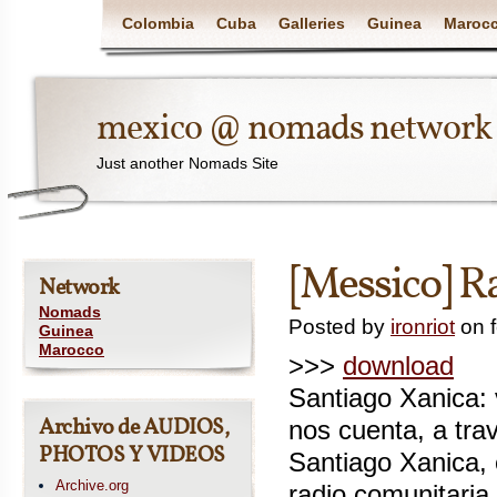
Colombia
Cuba
Galleries
Guinea
Maroc
mexico @ nomads network
Just another Nomads Site
[Messico] Ra
Network
Nomads
Posted by
ironriot
on f
Guinea
Marocco
>>>
download
Santiago Xanica: 
Archivo de AUDIOS,
nos cuenta, a tra
PHOTOS Y VIDEOS
Santiago Xanica, 
Archive.org
radio comunitaria