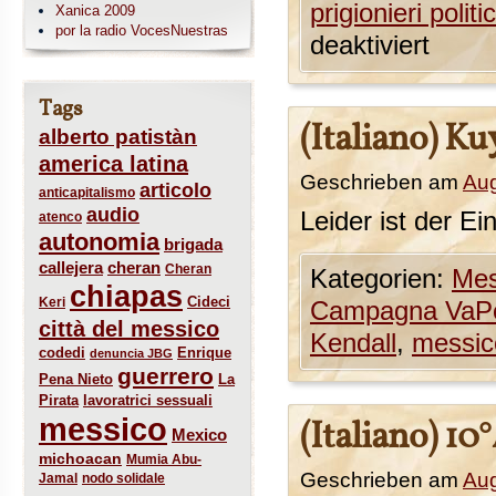
prigionieri politic
Xanica 2009
por la radio VocesNuestras
deaktiviert
Tags
(Italiano) K
alberto patistàn
america latina
Geschrieben am
Aug
articolo
anticapitalismo
audio
Leider ist der Ei
atenco
autonomia
brigada
callejera
cheran
Cheran
Kategorien:
Mes
chiapas
Cideci
Keri
Campagna VaP
città del messico
Kendall
,
messic
codedi
Enrique
denuncia JBG
guerrero
Pena Nieto
La
Pirata
lavoratrici sessuali
messico
(Italiano) 1
Mexico
michoacan
Mumia Abu-
Geschrieben am
Aug
Jamal
nodo solidale