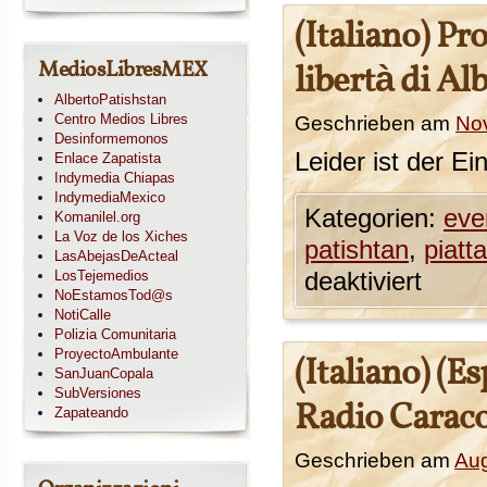
(Italiano) Pr
MediosLibresMEX
libertà di Al
AlbertoPatishstan
Centro Medios Libres
Geschrieben am
No
Desinformemonos
Leider ist der Ei
Enlace Zapatista
Indymedia Chiapas
IndymediaMexico
Kategorien:
eve
Komanilel.org
La Voz de los Xiches
patishtan
,
piatt
LasAbejasDeActeal
LosTejemedios
deaktiviert
NoEstamosTod@s
NotiCalle
Polizia Comunitaria
ProyectoAmbulante
(Italiano) (E
SanJuanCopala
SubVersiones
Radio Carac
Zapateando
Geschrieben am
Aug