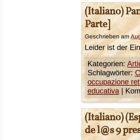
(Italiano) P
Parte]
Geschrieben am
Aug
Leider ist der Ei
Kategorien:
Arti
Schlagwörter:
occupazione re
educativa
|
Komm
(Italiano) (Es
de l@s 9 pre