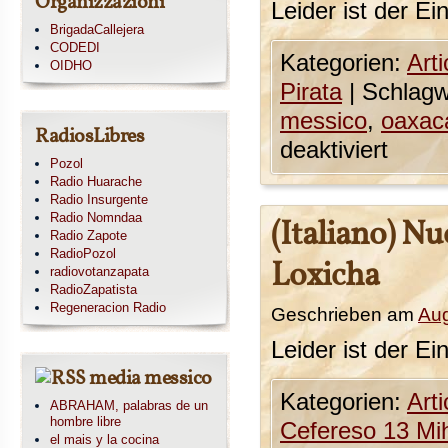
Organizzazioni
Leider ist der Ei
BrigadaCallejera
CODEDI
Kategorien:
Arti
OIDHO
Pirata
|
Schlagw
messico
,
oaxac
RadiosLibres
deaktiviert
Pozol
Radio Huarache
Radio Insurgente
Radio Nomndaa
(Italiano) N
Radio Zapote
RadioPozol
Loxicha
radiovotanzapata
RadioZapatista
Regeneracion Radio
Geschrieben am
Aug
Leider ist der Ei
media messico
Kategorien:
Arti
ABRAHAM, palabras de un
hombre libre
Cefereso 13 Mi
el mais y la cocina