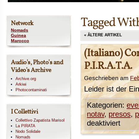
Tagged Wit
Network
Nomads
«
ÄLTERE ARTIKEL
Guinea
Marocco
(Italiano) Co
Audio's, Photo's and
P.I.R.A.T.A.
Video's Archive
Geschrieben am
Feb
Archive.org
Arkiwi
Leider ist der Ei
Photocontaminati
Kategorien:
eve
I Collettivi
notav
,
presos
,
p
Collettivo Zapatista Marisol
deaktiviert
La PIRATA
Nodo Solidale
Nomads