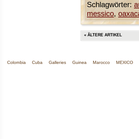
Schlagwörter:
a
messico
,
oaxac
«
ÄLTERE ARTIKEL
Colombia
Cuba
Galleries
Guinea
Marocco
MEXICO