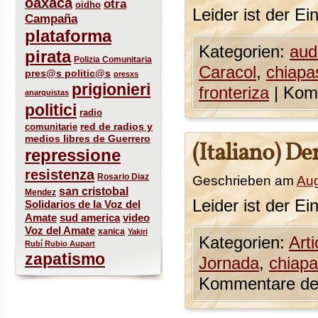
oaxaca
otra
oidho
Leider ist der Ei
Campaña
plataforma
Kategorien:
aud
pirata
Polizia Comunitaria
Caracol
,
chiapa
pres@s politic@s
presxs
prigionieri
fronteriza
|
Komm
anarquistas
politici
radio
red de radios y
comunitarie
medios libres de Guerrero
(Italiano) D
repressione
resistenza
Rosario Diaz
Geschrieben am
Aug
san cristobal
Mendez
Leider ist der Ei
Solidarios de la Voz del
sud america
Amate
video
Voz del Amate
xanica
Yakiri
Kategorien:
Arti
Rubí Rubio Aupart
zapatismo
Jornada
,
chiap
Kommentare dea