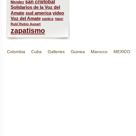
san cristobal
Mendez
Solidarios de la Voz del
sud america
Amate
video
Voz del Amate
xanica
Yakiri
Rubí Rubio Aupart
zapatismo
Colombia
Cuba
Galleries
Guinea
Marocco
MEXICO