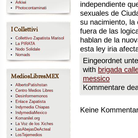
Arkiwi
independiente que
Photocontaminati
sexuales de Ciuda
su nacimiento, la
I Collettivi
fuera de las logi
Collettivo Zapatista Marisol
hablan de la nuo
La PIRATA
esta ley iria af
Nodo Solidale
Nomads
Eingeordnet unt
with
brigada call
MediosLibresMEX
messico
AlbertoPatishstan
Kommentare deak
Centro Medios Libres
Desinformemonos
Enlace Zapatista
Indymedia Chiapas
Keine Kommentare
IndymediaMexico
Komanilel.org
La Voz de los Xiches
LasAbejasDeActeal
LosTejemedios