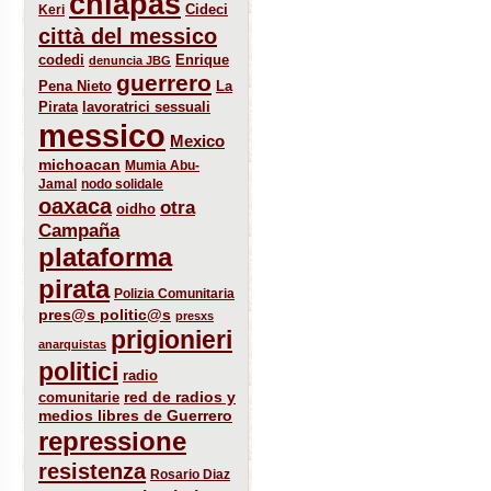
chiapas
Cideci
Keri
città del messico
codedi
Enrique
denuncia JBG
guerrero
Pena Nieto
La
Pirata
lavoratrici sessuali
messico
Mexico
michoacan
Mumia Abu-
Jamal
nodo solidale
oaxaca
otra
oidho
Campaña
plataforma
pirata
Polizia Comunitaria
pres@s politic@s
presxs
prigionieri
anarquistas
politici
radio
red de radios y
comunitarie
medios libres de Guerrero
repressione
resistenza
Rosario Diaz