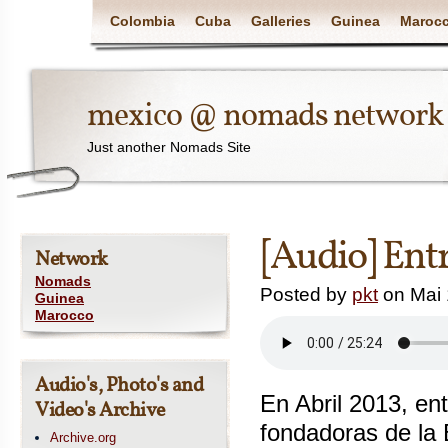
Colombia
Cuba
Galleries
Guinea
Maroc
mexico @ nomads network
Just another Nomads Site
[Audio] Entr
Network
Nomads
Posted by
pkt
on Mai 
Guinea
Marocco
Audio's, Photo's and
En Abril 2013, en
Video's Archive
fondadoras de la 
Archive.org