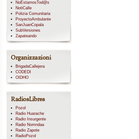
NoEstamosTod@s
NotiCalle
Polizia Comunitaria
ProyectoAmbulante
SanJuanCopala
SubVersiones
Zapateando
Organizzazioni
BrigadaCallejera
CODEDI
OIDHO
RadiosLibres
Pozol
Radio Huarache
Radio Insurgente
Radio Nomndaa
Radio Zapote
RadioPozol