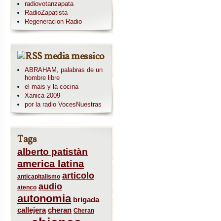
radiovotanzapata
RadioZapatista
Regeneracion Radio
media messico
ABRAHAM, palabras de un
hombre libre
el mais y la cocina
Xanica 2009
por la radio VocesNuestras
Tags
alberto patistàn
america latina
articolo
anticapitalismo
audio
atenco
autonomia
brigada
callejera
cheran
Cheran